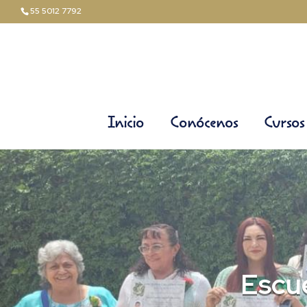
55 5012 7792
Inicio
Conócenos
Curso
Escue