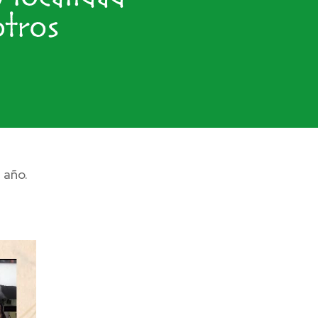
otros
 año.