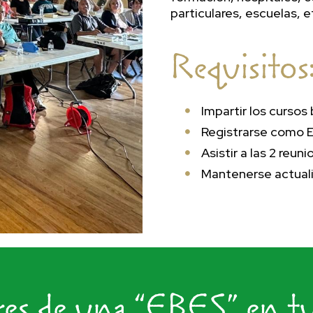
particulares, escuelas, e
Requisitos
Impartir los cursos

Registrarse como E

Asistir a las 2 reu

Mantenerse actuali

res de una “EBES” en tu