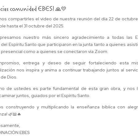
acias comunidad EBES! 🙏💛
s compartirles el video de nuestra reunión del día 22 de octubre
ble hasta el 31 octubre del 2025.
presamos nuestro más sincero agradecimiento a todas las E
s del Espíritu Santo que participaron en la junta tanto a quienes asist
presencial como a quienes se conectaron vía Zoom.
promiso, entrega y deseo de seguir fortaleciendo esta mi
ización nos inspira y anima a continuar trabajando juntos al servic
 de Dios.
no de ustedes es parte fundamental de esta gran obra, y nos l
caminar juntos, guiados por el Espíritu Santo.
s construyendo y multiplicando la enseñanza bíblica con alegr
za! 🌿📖🔥
osamente,
INACIÓN EBES