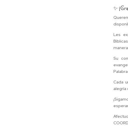
✨ ¡Gr
Queremo
disponi
Les ex
Bíblica
manera 
Su com
evangel
Palabra
Cada u
alegría 
¡Sigamo
esperan
Afectu
COORD