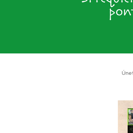
pont
Únet