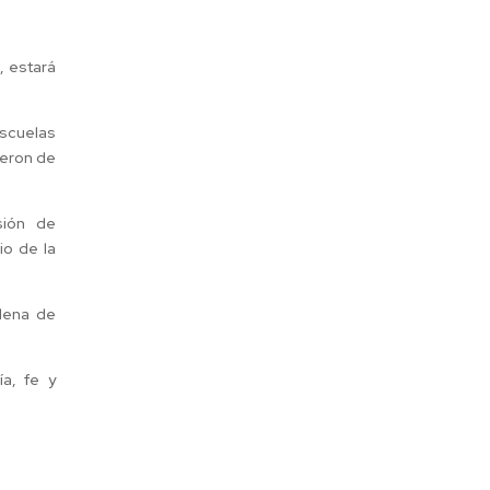
, estará
scuelas
ieron de
sión de
io de la
lena de
ía, fe y