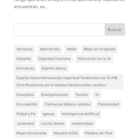
encuentran, se...
Buscar
Ancianos
Aperuit illis
biblia
Biblia en la Iglesia
Deporte
Dignidad Humana
Educación en la fe
Encíclicas
Espíritu Santo
Espíritu Santo Renovación espiritual Testimonio de fe IPB-
SCA Misioneros de la Palabra Pentecostés católico
Evangelio
Evangelización
familia
fe
Fe y perdón
Formación bíblica católica
Fraternidad
Fútbol y Fe
Iglesia
Inteligencia Artificial
Juventud
Lectio divina
maternidad
Mujer encorvada
Mundial 2026
Palabra de Dios