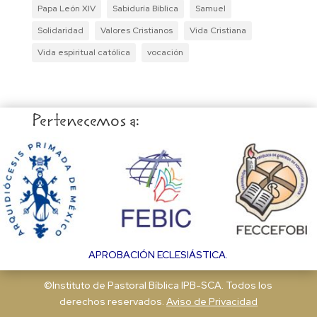
Papa León XIV
Sabiduría Bíblica
Samuel
Solidaridad
Valores Cristianos
Vida Cristiana
Vida espiritual católica
vocación
Pertenecemos a:
APROBACIÓN ECLESIÁSTICA.
©Instituto de Pastoral Bíblica IPB-SCA. Todos los
derechos reservados.
Aviso de Privacidad