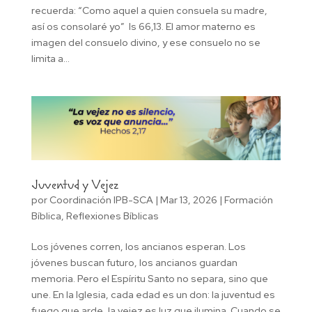
recuerda: “Como aquel a quien consuela su madre,
así os consolaré yo” Is 66,13. El amor materno es
imagen del consuelo divino, y ese consuelo no se
limita a...
Juventud y Vejez
por
Coordinación IPB-SCA
|
Mar 13, 2026
|
Formación
Bíblica
,
Reflexiones Bíblicas
Los jóvenes corren, los ancianos esperan. Los
jóvenes buscan futuro, los ancianos guardan
memoria. Pero el Espíritu Santo no separa, sino que
une. En la Iglesia, cada edad es un don: la juventud es
fuego que arde, la vejez es luz que ilumina. Cuando se