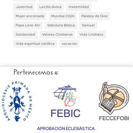
Juventud
Lectio divina
maternidad
Mujer encorvada
Mundial 2026
Palabra de Dios
Papa León XIV
Sabiduría Bíblica
Samuel
Solidaridad
Valores Cristianos
Vida Cristiana
Vida espiritual católica
vocación
Pertenecemos a:
APROBACIÓN ECLESIÁSTICA.