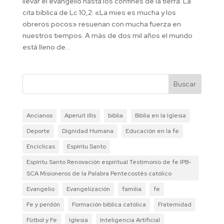
llevar el evangelio hasta los confines de la tierra. La
cita bíblica de Lc 10,2: «La mies es mucha y los
obreros pocos» resuenan con mucha fuerza en
nuestros tiempos. A más de dos mil años el mundo
está lleno de...
Buscar
Ancianos
Aperuit illis
biblia
Biblia en la Iglesia
Deporte
Dignidad Humana
Educación en la fe
Encíclicas
Espíritu Santo
Espíritu Santo Renovación espiritual Testimonio de fe IPB-
SCA Misioneros de la Palabra Pentecostés católico
Evangelio
Evangelización
familia
fe
Fe y perdón
Formación bíblica católica
Fraternidad
Fútbol y Fe
Iglesia
Inteligencia Artificial