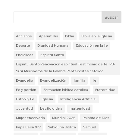
Buscar
Ancianos
Aperuit illis
biblia
Biblia en la Iglesia
Deporte
Dignidad Humana
Educación en la fe
Encíclicas
Espíritu Santo
Espíritu Santo Renovación espiritual Testimonio de fe IPB-
SCA Misioneros de la Palabra Pentecostés católico
Evangelio
Evangelización
familia
fe
Fe y perdón
Formación bíblica católica
Fraternidad
Fútbol y Fe
Iglesia
Inteligencia Artificial
Juventud
Lectio divina
maternidad
Mujer encorvada
Mundial 2026
Palabra de Dios
Papa León XIV
Sabiduría Bíblica
Samuel