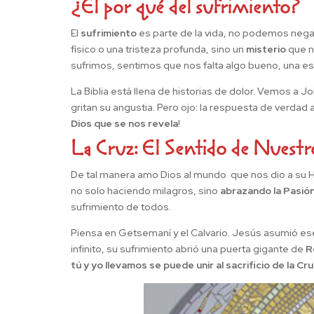
¿El por qué del sufrimiento?
El
sufrimiento
es parte de la vida, no podemos negarl
físico o una tristeza profunda, sino un
misterio
que n
sufrimos, sentimos que nos falta algo bueno, una es
La Biblia está llena de historias de dolor. Vemos a J
gritan su angustia. Pero ojo: la respuesta de verdad 
Dios que se nos revela
!
La Cruz: El Sentido de Nuestr
De tal manera amo Dios al mundo que nos dio a su Hijo
no solo haciendo milagros, sino
abrazando la Pasió
sufrimiento de todos.
Piensa en Getsemaní y el Calvario. Jesús asumió es
infinito, su sufrimiento abrió una puerta gigante de
R
tú y yo llevamos se puede unir al sacrificio de la Cr