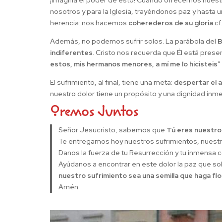
¡Imagina el poder de esto! Cuando ofrecemos nuestr
nosotros y para la Iglesia, trayéndonos paz y hasta 
herencia: nos hacemos
coherederos de su gloria
cf.
Además, no podemos sufrir solos. La parábola del
B
indiferentes
. Cristo nos recuerda que Él está prese
estos, mis hermanos menores, a mí me lo hicisteis
”
El sufrimiento, al final, tiene una meta:
despertar el 
nuestro dolor tiene un propósito y una dignidad inm
Oremos Juntos
Señor Jesucristo, sabemos que
Tú eres nuestro
Te entregamos hoy nuestros sufrimientos, nuestra
Danos la fuerza de tu Resurrección y tu inmensa 
Ayúdanos a encontrar en este dolor la paz que sol
nuestro sufrimiento sea una semilla que haga flor
Amén.