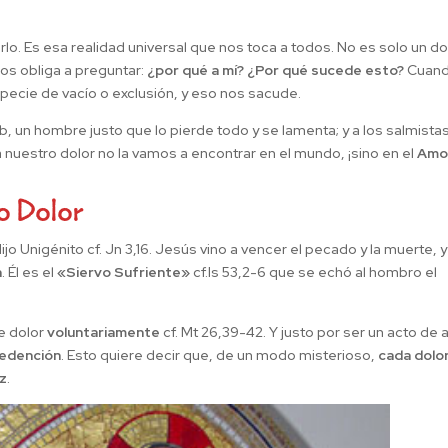
o. Es esa realidad universal que nos toca a todos. No es solo un do
os obliga a preguntar:
¿por qué a mí? ¿Por qué sucede esto?
Cuan
pecie de vacío o exclusión, y eso nos sacude.
ob, un hombre justo que lo pierde todo y se lamenta; y a los salmista
a nuestro dolor no la vamos a encontrar en el mundo, ¡sino en el
Amo
o Dolor
 Unigénito cf. Jn 3,16. Jesús vino a vencer el pecado y la muerte, y 
n
. Él es el
«Siervo Sufriente»
cf.Is 53,2-6 que se echó al hombro el
e dolor
voluntariamente
cf. Mt 26,39-42. Y justo por ser un acto de
edención
. Esto quiere decir que, de un modo misterioso,
cada dolo
uz
.