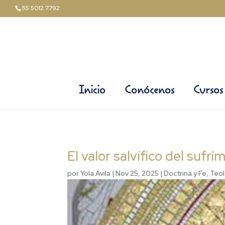
55 5012 7792
Inicio
Conócenos
Curso
El valor salvífico del sufri
por
Yola Ávila
|
Nov 25, 2025
|
Doctrina y Fe
,
Teol