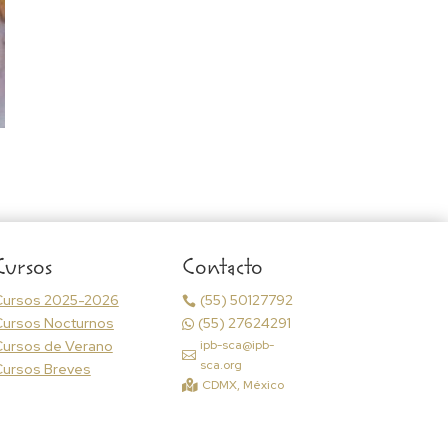
Cursos
Contacto
Cursos 2025-2026
(55) 50127792

Cursos Nocturnos
(55) 27624291

ursos de Verano
ipb-sca@ipb-

sca.org
Cursos Breves
CDMX, México
