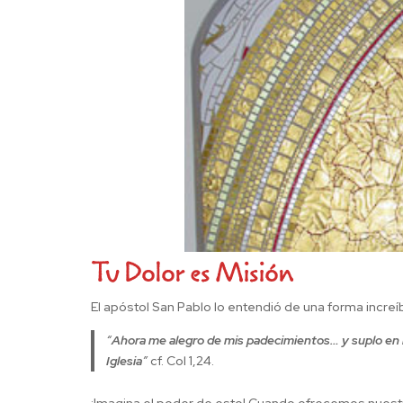
Tu Dolor es Misión
El apóstol San Pablo lo entendió de una forma increíbl
“
Ahora me alegro de mis padecimientos… y suplo en mi 
Iglesia
”
cf. Col 1,24.