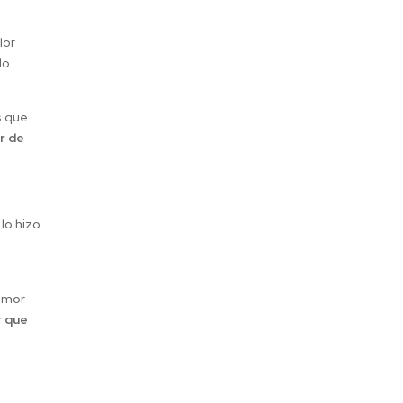
lor
do
s que
r de
lo hizo
 amor
r que