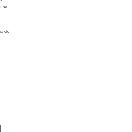
a
 una
no de