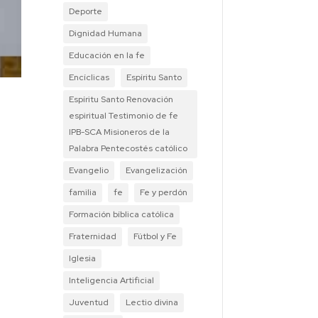
Deporte
Dignidad Humana
Educación en la fe
Encíclicas
Espíritu Santo
Espíritu Santo Renovación
espiritual Testimonio de fe
IPB-SCA Misioneros de la
Palabra Pentecostés católico
Evangelio
Evangelización
familia
fe
Fe y perdón
Formación bíblica católica
Fraternidad
Fútbol y Fe
Iglesia
Inteligencia Artificial
Juventud
Lectio divina