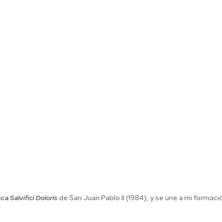
ica
Salvifici Doloris
de San Juan Pablo II (1984), y se une a mi formaci