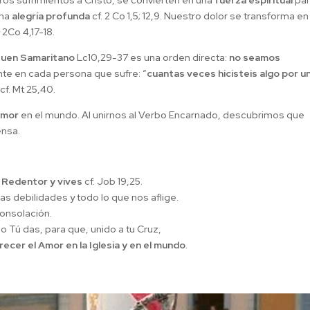
os sufrimientos a Cristo, se convierten en una
fuerza espiritual
par
una
alegría profunda
cf. 2 Co 1,5; 12,9. Nuestro dolor se transforma en
 2Co 4,17-18.
uen Samaritano
Lc10,29-37 es una orden directa:
no seamos
nte en cada persona que sufre: “
cuantas veces hicisteis algo por u
 cf. Mt 25,40.
amor
en el mundo. Al unirnos al Verbo Encarnado, descubrimos que
ensa.
 Redentor y vives
cf. Job 19,25.
s debilidades y todo lo que nos aflige.
consolación.
o Tú das, para que, unido a tu Cruz,
ecer el Amor en la Iglesia y en el mundo
.