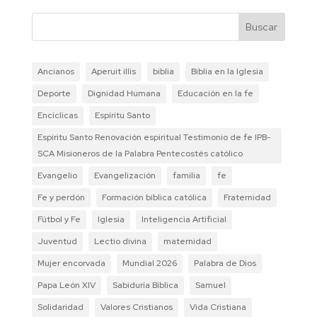
Buscar
Ancianos
Aperuit illis
biblia
Biblia en la Iglesia
Deporte
Dignidad Humana
Educación en la fe
Encíclicas
Espíritu Santo
Espíritu Santo Renovación espiritual Testimonio de fe IPB-
SCA Misioneros de la Palabra Pentecostés católico
Evangelio
Evangelización
familia
fe
Fe y perdón
Formación bíblica católica
Fraternidad
Fútbol y Fe
Iglesia
Inteligencia Artificial
Juventud
Lectio divina
maternidad
Mujer encorvada
Mundial 2026
Palabra de Dios
Papa León XIV
Sabiduría Bíblica
Samuel
Solidaridad
Valores Cristianos
Vida Cristiana